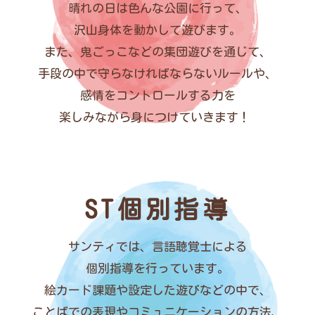
晴れの日は色んな公園に行って、
沢山身体を動かして遊びます。
また、鬼ごっこなどの集団遊びを通じて、
手段の中で守らなければならないルールや、
感情をコントロールする力を
楽しみながら身につけていきます！
ST個別指導
サンティでは、言語聴覚士による
個別指導を行っています。
絵カード課題や設定した遊びなどの中で、
ことばでの表現やコミュニケーションの方法、