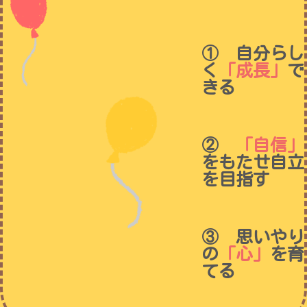
① 自分らし
く
「成長」
で
きる
②
「自信」
をもたせ自立
を目指す
③ 思いやり
の
「心」
を育
てる